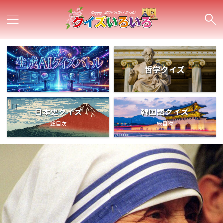
哲学クイズ
日本史クイズ
韓国語クイズ
総目次
総目次