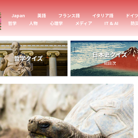
Japan
英語
フランス語
イタリア語
ドイ
哲学
人物
心理学
メディア
IT & AI
防
日本史クイズ
哲学クイズ
総目次