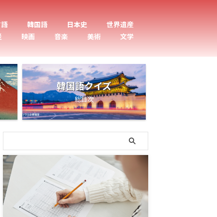
ツ語
韓国語
日本史
世界遺産
災
映画
音楽
美術
文学
韓国語クイズ
総目次