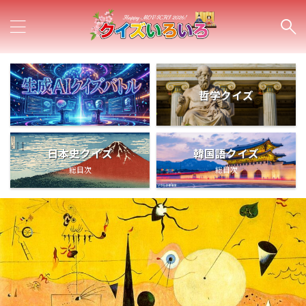
哲学クイズ
日本史クイズ
韓国語クイズ
総目次
総目次