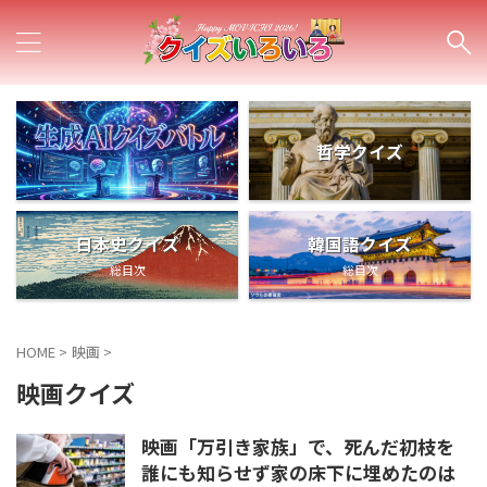
哲学クイズ
日本史クイズ
韓国語クイズ
総目次
総目次
HOME
>
映画
>
映画クイズ
映画「万引き家族」で、死んだ初枝を
誰にも知らせず家の床下に埋めたのは