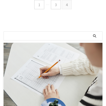
1
…
3
4