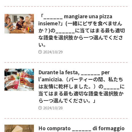
「______ mangiare una pizza
insieme?」(一緒にピザを食べません
か？)の______に当てはまる最も適切
な語彙を選択肢から一つ選んでくださ
い。
2024/10/29
Durante la festa, ______ per
l’amicizia.（パーティーの間、私たち
は友情に乾杯しました。）の_____に
当てはまる最も適切な語彙を選択肢か
ら一つ選んでください。」
2024/10/28
Ho comprato ______ di formaggio