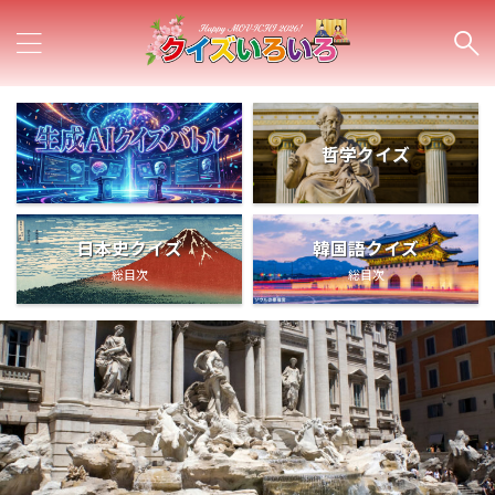
哲学クイズ
日本史クイズ
韓国語クイズ
総目次
総目次