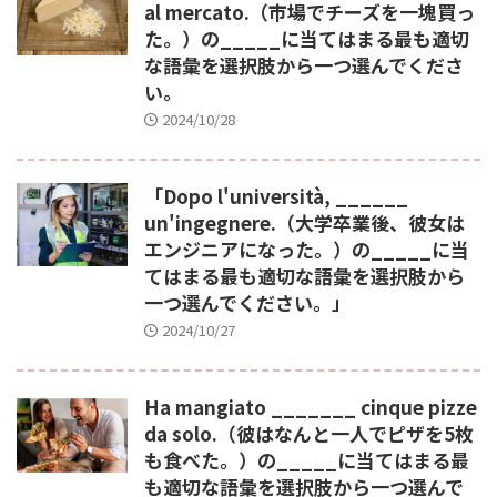
al mercato.（市場でチーズを一塊買っ
た。）の_____に当てはまる最も適切
な語彙を選択肢から一つ選んでくださ
い。
2024/10/28
「Dopo l'università, ______
un'ingegnere.（大学卒業後、彼女は
エンジニアになった。）の_____に当
てはまる最も適切な語彙を選択肢から
一つ選んでください。」
2024/10/27
Ha mangiato _______ cinque pizze
da solo.（彼はなんと一人でピザを5枚
も食べた。）の_____に当てはまる最
も適切な語彙を選択肢から一つ選んで