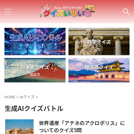
哲学クイズ
日本史クイズ
韓国語クイズ
総目次
総目次
HOME
>
AIクイズ
>
生成AIクイズバトル
世界遺産「アテネのアクロポリス」に
ついてのクイズ5問