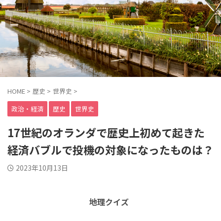
HOME
>
歴史
>
世界史
>
政治・経済
歴史
世界史
17世紀のオランダで歴史上初めて起きた
経済バブルで投機の対象になったものは？
2023年10月13日
地理クイズ