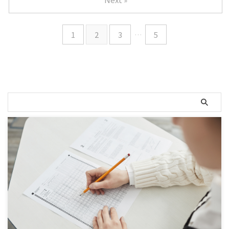
1
2
3
…
5