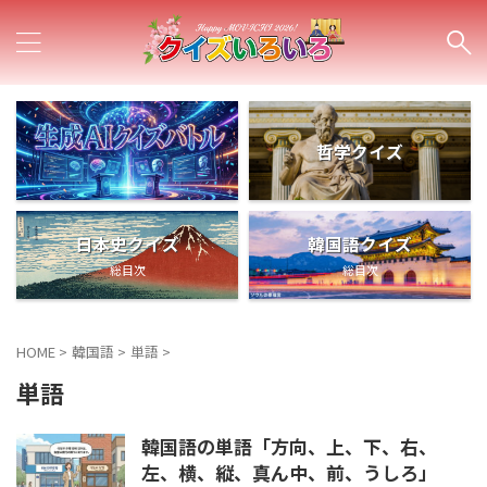
哲学クイズ
日本史クイズ
韓国語クイズ
総目次
総目次
HOME
>
韓国語
>
単語
>
単語
韓国語の単語「方向、上、下、右、
左、横、縦、真ん中、前、うしろ」