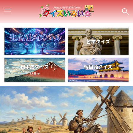
哲学クイズ
日本史クイズ
韓国語クイズ
総目次
総目次